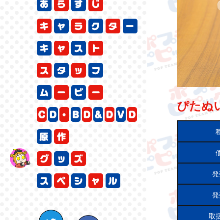
ぴたぬい
発
発
Twitter
facebook
取