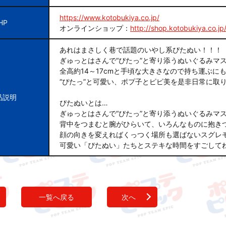
https://www.kotobukiya.co.jp/
HP
オンラインショップ：
http://shop.kotobukiya.co.jp
あれはまさしく巷で話題のいやし系ぴたぬい！！！
ぎゅっとはさんで“ぴたっ”と寄り添うぬいぐるみマ
全高約14～17cmと手頃な大きさなので持ち運ぶに
“ぴたっ”と可愛い、ポプ子とピピ美を是非日常に取
品説明
ぴたぬいとは…
ぎゅっとはさんで“ぴたっ”と寄り添うぬいぐるみマ
背中をつまむと腕がひらいて、いろんなものに抱き
顔の向きを変えればくっつく場所も選ばないスグレ
可愛い「ぴたぬい」たちとステキな時間をすごして
一覧へ戻る
次へ