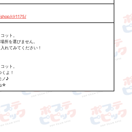
/shop/r/r1175/
スコット。
も場所を選びません。
り入れてみてください！
スコット。
つくよ！
モノ♪
ね☆