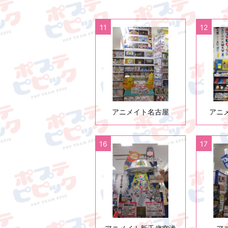
11
12
アニメイト名古屋
アニ
16
17