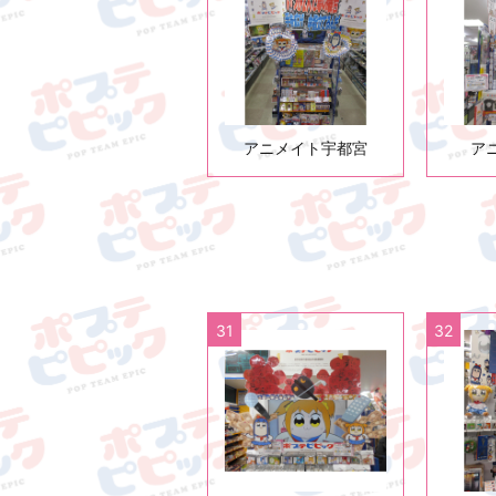
アニメイト宇都宮
ア
31
32