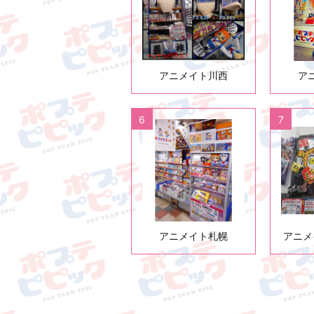
アニメイト川西
ア
6
7
アニメイト札幌
アニメ