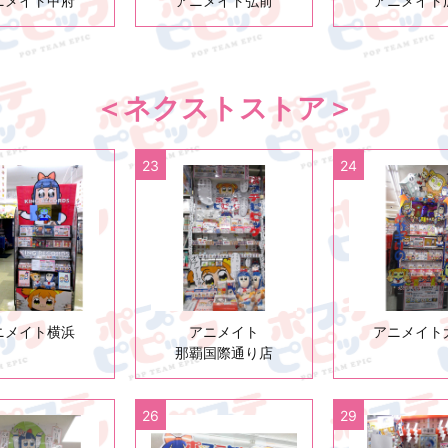
ニメイト甲府
アニメイト弘前
アニメイト
＜ネクストストア＞
23
24
ニメイト横浜
アニメイト
アニメイト
那覇国際通り店
26
29