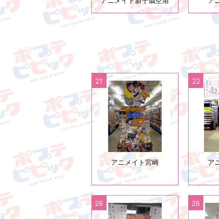
アニメイト新千歳空港
ア
21
22
アニメイト宮崎
ア
26
26