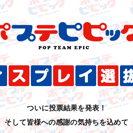
ついに投票結果を発表！
そして皆様への感謝の気持ちを込めて